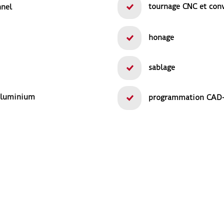
tournage CNC et con
nnel
honage
sablage
'aluminium
programmation CAD