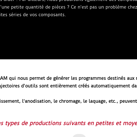
'une petite quantité de pièces ? Ce n'est pas un problème ch
ites séries de vos composants.
CAM qui nous permet de générer les programmes destinés au
ajectoires d'outils sont entièrement créés automatiquement dan
issement, l'anodisation, le chromage, le laquage, etc., peuvent
s types de productions suivants en petites et moye