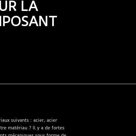
UR LA
MPOSANT
ux suivants : acier, acier
e matériau ? Il y a de fortes
sants mécaniques sous forme de